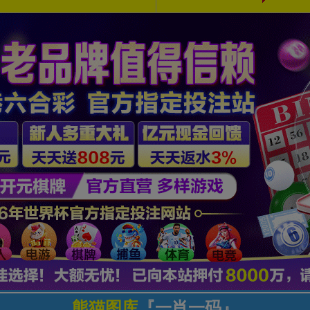
熊猫图库
『一肖一码』