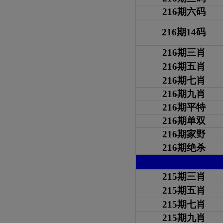
216期六码
216期14码
216期三肖
216期五肖
216期七肖
216期九肖
216期平特
216期单双
216期家野
216期绝杀
215期三肖
215期五肖
215期七肖
215期九肖