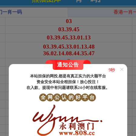
门一肖一码
香港一肖
03
03.39.45
03.39.45.33.01.13
03.39.45.33.01.13.48
36.
02.14.08.44.35.47
龙
通知公告
×
龙狗马
8秒
本站担保的网投,都是有真正实力的大额平台
龙狗马羊蛇
资金安全本站全程担保！放心投注！
龙狗马羊蛇猪猴
在入款、提现中有问题请联系24小时在线客服。
龙狗马羊蛇猪猴鸡鼠
全
网
公
认
的
好
平
台
蛇蛇蛇
双数+狗马
野兽+猪鸡
绿波+蓝波