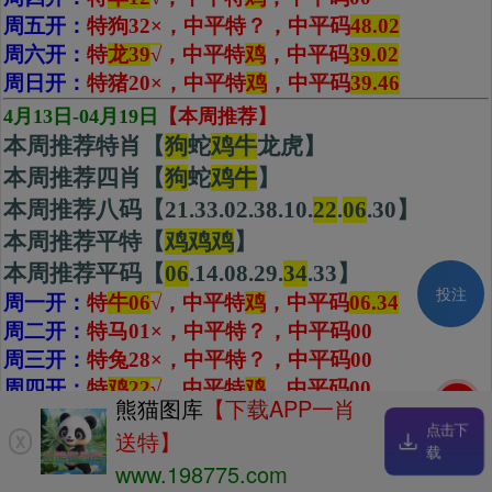
周五开：
特狗32×，中平特？，
中平码
48.02
周六开：
特
龙39
√
，中平特
鸡
，
中平码
39.02
周日开：
特猪20×，中平特
鸡
，中平码
39.46
4月13日-04月19日
【本周推荐】
本周推荐特肖【
狗
蛇
鸡牛
龙虎】
本周推荐四肖【
狗
蛇
鸡
牛
】
本周推荐八码【21.33.02.38.10.
22
.
06
.30】
本周推荐平特【
鸡鸡鸡
】
本周推荐平码【
06
.14.08.29.
34
.33】
投注
周一开：
特
牛06
√
，中平特
鸡
，
中平码
06.34
周二开：
特马01
×
，中平特？，中平码00
周三开：
特兔28
×
，中平特？，中平码00
周四开：
特
鸡22
√
，中平特
鸡
，
中平码
00
刷新
熊猫图库
【下载APP一肖
周五开：
特马49
×
，中平特
鸡
，中平码
06.34
点击下
送特】
X
周六开：
特
狗45
√
，中平特
鸡
，
中平码
06.14
载
www.198775.com
周日开：
特兔16×，中平特？，中平码00