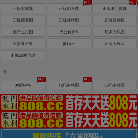
正版射牌澳
正版四不像
正版澳门传真
正版藏宝图
正版挂牌图
正版财神报
值日生肖图
周公解梦A
庄家吃码图
正版通天报
抓码王
正版天线宝
正版2800信封
#
30码中特
12码中特图
36码中特图
熊猫图库
『六肖⑿码』