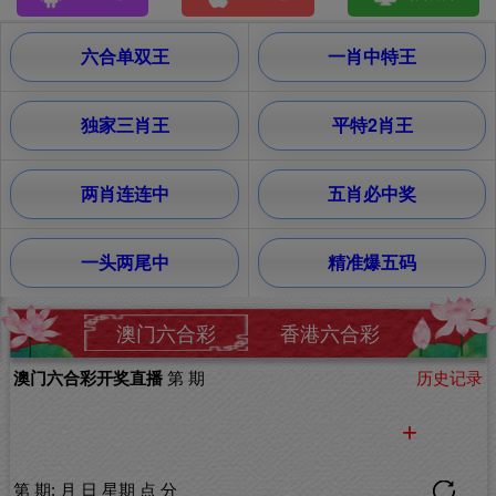
六合单双王
一肖中特王
独家三肖王
平特2肖王
两肖连连中
五肖必中奖
一头两尾中
精准爆五码
澳门六合彩
香港六合彩