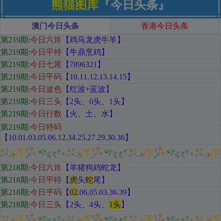
熊猫图库
『今日头条』
澳门今日头条
香港今日头条
第219期
:
今日六肖
【鸡马龙虎牛羊
】
第219期:
今日平特
【牛鼎烹鸡
】
第219期:
今日七尾
【7896321
】
第219期:
今日平码
【
10.11.12.13.14.15
】
第219期:
今日波色
【红
波+蓝波
】
第219期:
今日三头
【
2头、0头、1头
】
第219期:
今日行数
【火
、土、水
】
第219期:
今日特码
【10.01.03.05.06.12.34.25.27.29.30.36
】
第218期
:
今日六肖
【羊猪狗鸡蛇龙
】
第218期:
今日平特
【
虎
头
蛇
尾
】
第218期:
今日平码
【
02
.06.05.03.36.39
】
第218期:
今日三头
【
2头、4头、
1头
】