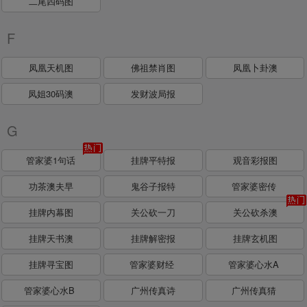
二尾四码图
F
凤凰天机图
佛祖禁肖图
凤凰卜卦澳
凤姐30码澳
发财波局报
G
管家婆1句话
挂牌平特报
观音彩报图
功茶澳夫早
鬼谷子报特
管家婆密传
挂牌内幕图
关公砍一刀
关公砍杀澳
挂牌天书澳
挂牌解密报
挂牌玄机图
挂牌寻宝图
管家婆财经
管家婆心水A
管家婆心水B
广州传真诗
广州传真猜