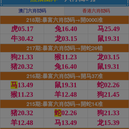
澳门六肖⑿码
香港六肖⑿码
218期:暴富六肖⑿码→開0000准
虎05.17
兔16.40
马25.49
牛30.42
龙03.15
鼠19.31
217期:暴富六肖⑿码→開蛇26错
狗21.33
猴11.23
龙03.15
猪20.32
兔16.40
鼠19.31
216期:暴富六肖⑿码→開马37准
马
13.49
鼠19.31
蛇02.26
猴11.23
羊12.48
狗21.45
215期:暴富六肖⑿码→開蛇14准
猪20.32
蛇
02.26
狗21.33
羊12.48
马13.49
龙15.39