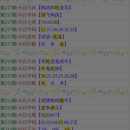
第217期
:
今日六肖
【狗鸡羊
蛇
龙马
】
第217期:
今日平特
【
鸡
飞狗跳
】
第217期:
今日七尾
【741023
6
】
第217期:
今日平码
【
12
.15.16.20.32.33
】
第217期:
今日波色
【绿
波+
蓝波
】
第217期:
今日行数
【水
、木、
金
】
第215期
:
今日六肖
【羊
蛇
龙兔虎牛
】
第215期:
今日平特
【
牛
鬼
蛇
神
】
第215期:
今日平码
【
30
.21.23.25.26.28
】
第215期:
今日行数
【
水
、火、木
】
第213期
:
今日六肖
【虎猪狗鸡
猴
牛
】
第213期:
今日平特
【
龙
争
虎
斗
】
第213期:
今日七尾
【9
5
23017
】
第213期:
今日平码
【
02.03.04.
05
.06.25
】
第213期:
今日三头
【
2头、0头、
3头
】