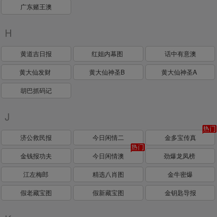
广东赌王澳
H
黄道吉日报
红姐内幕图
话中有意澳
黄大仙发财
黄大仙神圣B
黄大仙神圣A
胡巴抓码记
J
济公救民报
今日闲情二
金多宝传真
金钱报功夫
今日闲情澳
劲爆龙凤榜
江左梅郎
精选八肖图
金牛密爆
假老藏宝图
假新藏宝图
金钥匙导报