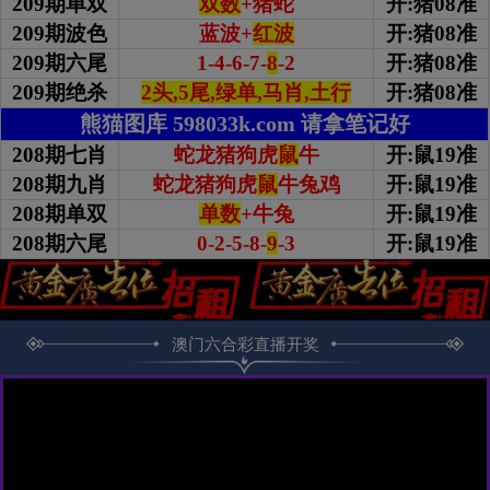
209期单双
双数
+猪蛇
开:猪08准
209期波色
蓝波+
红波
开:猪08准
209期
六尾
1-4-6-7-
8
-2
开:猪08准
209期绝杀
2头,5尾,绿单,马肖,土行
开:猪08准
熊猫图库 598033k.com 请拿笔记好
208期七肖
蛇龙猪狗虎
鼠
牛
开:鼠19准
208期九肖
蛇龙猪狗虎
鼠
牛兔鸡
开:鼠19准
208期单双
单数
+牛兔
开:鼠19准
208期
六尾
0-2-5-8-
9
-3
开:鼠19准
澳门六合彩直播开奖