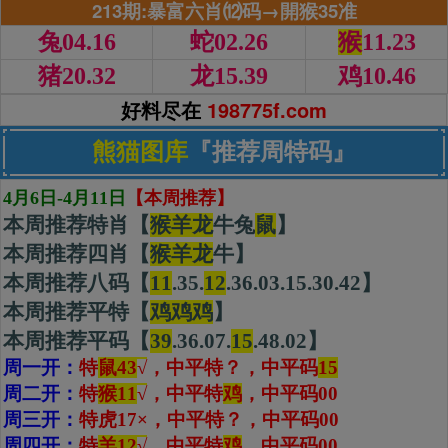
213期:暴富六肖⑿码→開猴35准
兔04.16
蛇02.26
猴
11.23
猪20.32
龙15.39
鸡10.46
好料尽在
198775f.com
熊猫图库
『推荐周特码』
4月6日-4月11日
【本周推荐】
本周推荐特肖【
猴羊龙
牛兔
鼠
】
本周推荐四肖【
猴
羊
龙
牛】
本周推荐八码【
11
.35.
12
.36.03.15.30.42】
本周推荐平特【
鸡鸡鸡
】
本周推荐平码【
39
.36.07.
15
.48.02】
周一开：
特
鼠43
√
，中平特？，
中平码
15
周二开：
特
猴11
√
，中平特
鸡
，
中平码00
周三开：
特虎17×，中平特？，
中平码00
周四开：
特
羊12
√
，中平特
鸡
，
中平码00