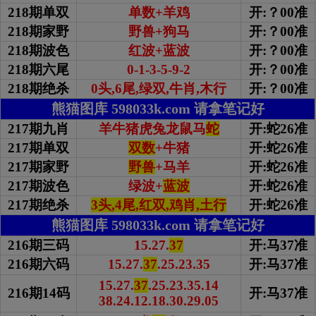
218期单双
单数+羊鸡
开:？00准
218期家野
野兽+狗马
开:？00准
218期波色
红波+蓝波
开:？00准
218期
六尾
0-1-3-5-9-2
开:？00准
218期绝杀
0头,6尾,绿双,牛肖,木行
开:？00准
熊猫图库 598033k.com 请拿笔记好
217期九肖
羊牛猪虎兔龙鼠马
蛇
开:蛇26准
217期单双
双数
+牛猪
开:蛇26准
217期家野
野兽
+马羊
开:蛇26准
217期波色
绿波+
蓝波
开:蛇26准
217期绝杀
3头,4尾,红双,鸡肖,土行
开:蛇26准
熊猫图库 598033k.com 请拿笔记好
216期三码
15.27.
37
开:马37准
216期六码
15.27.
37
.25.23.35
开:马37准
15.27.
37
.25.23.35.14
216期14码
开:马37准
38.24.12.18.30.29.05