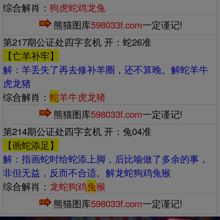
综合解肖：
狗虎蛇鸡龙兔
熊猫图库
598033f.com
一定谨记!
第217期公证处四字玄机 开：蛇26准
【亡羊补牢】
解：‌‌羊丢失了再去修补羊圈，还不算晚。解蛇羊牛
虎龙猪
综合解肖：
蛇
羊牛虎龙猪
熊猫图库
598033f.com
一定谨记!
第214期公证处四字玄机 开：兔04准
【画蛇添足】
解：‌‌指画蛇时给蛇添上脚，后比喻做了多余的事，
非但无益，反而不合适。解龙蛇狗鸡兔猴
综合解肖：
龙蛇狗鸡
兔
猴
熊猫图库
598033f.com
一定谨记!