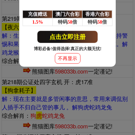
熊猫图库
598033b.com
一定谨记!
充值赠送
澳门六合彩
香港六合彩
第219期公证处四字玄机 开：鼠43准
1.5%
特码
58
倍
特码
58
倍
【夜六鼠归】
解：‌‌生活就像一场森林，我们需要像虎一样保持警
点击立即注册
惕和果断，同时又要像小老鼠一样灵活与谨慎。‌‌解
博彩必备!值得选择!真正的大额无忧!
鸡龙猴马猪鼠
不再显示
综合解肖：
鸡龙猴马猪
鼠
熊猫图库
598033b.com
一定谨记!
第218期公证处四字玄机 开：虎17准
【狗拿耗子】
解：‌‌现在主要就是‌多管闲事‌的意思，常用来调侃别
人插手不归自己管的事儿 。‌‌解狗虎蛇鸡龙兔
综合解肖：
狗
虎
蛇鸡龙兔
熊猫图库
598033b.com
一定谨记!