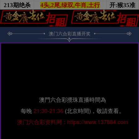
213期绝杀
4头,2尾,绿双,牛肖,土行
开:猴35准
澳门六合彩直播开奖
澳門六合彩攪珠直播時間為
每晚
21:30-21:36
(北京時間)，敬請查看。
澳门六合彩资料网：https://www.137884.com