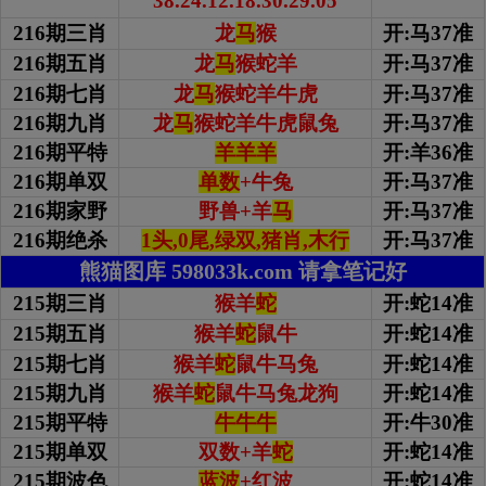
38.24.12.18.30.29.05
216期三肖
龙
马
猴
开:马37准
216期五肖
龙
马
猴蛇羊
开:马37准
216期七肖
龙
马
猴蛇羊牛虎
开:马37准
216期九肖
龙
马
猴蛇羊牛虎鼠兔
开:马37准
216期平特
羊羊羊
开:羊36准
216期单双
单数
+牛兔
开:马37准
216期家野
野兽+羊
马
开:马37准
216期绝杀
1头,0尾,绿双,猪肖,木行
开:马37准
熊猫图库 598033k.com 请拿笔记好
215期三肖
猴羊
蛇
开:蛇14准
215期五肖
猴羊
蛇
鼠牛
开:蛇14准
215期七肖
猴羊
蛇
鼠牛马兔
开:蛇14准
215期九肖
猴羊
蛇
鼠牛马兔龙狗
开:蛇14准
215期平特
牛牛牛
开:牛30准
215期单双
双数+羊
蛇
开:蛇14准
215期波色
蓝波
+红波
开:蛇14准