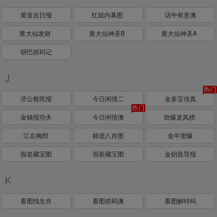
黄道吉日报
红姐内幕图
话中有意澳
黄大仙发财
黄大仙神圣B
黄大仙神圣A
胡巴抓码记
J
济公救民报
今日闲情二
金多宝传真
金钱报功夫
今日闲情澳
劲爆龙凤榜
江左梅郎
精选八肖图
金牛密爆
假老藏宝图
假新藏宝图
金钥匙导报
K
看图找生肖
看图抓码澳
看图解特码