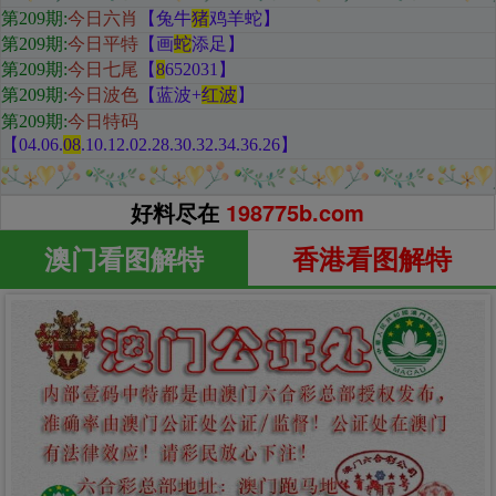
第209期
:
今日六肖
【兔牛
猪
鸡羊蛇
】
第209期:
今日平特
【画
蛇
添足
】
第209期:
今日七尾
【
8
652031
】
第209期:
今日波色
【蓝
波+
红波
】
第209期:
今日特码
【04.06.
08
.10.12.02.28.30.32.34.36.26
】
好料尽在
198775b.com
澳门看图解特
香港看图解特