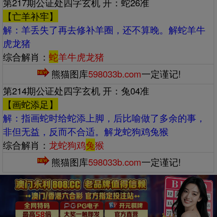
第217期公证处四字玄机 开：蛇26准
【亡羊补牢】
解：‌‌羊丢失了再去修补羊圈，还不算晚。解蛇羊牛
虎龙猪
综合解肖：
蛇
羊牛虎龙猪
熊猫图库
598033b.com
一定谨记!
第214期公证处四字玄机 开：兔04准
【画蛇添足】
解：‌‌指画蛇时给蛇添上脚，后比喻做了多余的事，
非但无益，反而不合适。解龙蛇狗鸡兔猴
综合解肖：
龙蛇狗鸡
兔
猴
熊猫图库
598033b.com
一定谨记!