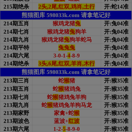
215期绝杀
2头,2尾,红双,鸡肖,土行
开:蛇14准
熊猫图库 598033k.com 请拿笔记好
214期五肖
猴鸡龙猪
兔
开:兔04准
214期七肖
猴鸡龙猪
兔
狗羊
开:兔04准
214期九肖
猴鸡龙猪
兔
狗羊蛇马
开:兔04准
214期平特
兔兔兔
开:兔04准
214期
六尾
3-0-1-
4
-8-9
开:兔04准
214期绝杀
3头,6尾,红双,羊肖,木行
开:兔04准
熊猫图库 598033k.com 请拿笔记好
213期三肖
蛇
猴
猪
开:猴35准
213期五肖
蛇
猴
猪鸡兔
开:猴35准
213期七肖
蛇
猴
猪鸡兔羊狗
开:猴35准
213期九肖
蛇
猴
猪鸡兔羊狗马龙
开:猴35准
213期家野
家禽+蛇
猴
开:猴35准
213期波色
蓝波+
红波
开:猴35准
213期
六尾
1-2-
5
-8-9-0
开:猴35准