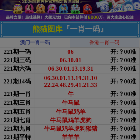
熊猫图库
『一肖一码』
澳门一肖一码
香港一肖一码
221期一码
06
开:？00准
221期三码
06.30.01
开:？00准
221期六码
06.30.01.13.19.31
开:？00准
06.30.01.13.19.31.10
221期14码
开:？00准
22.24.48.29.41.21.33
221期一肖
牛
开:？00准
221期三肖
牛马鼠
开:？00准
221期五肖
牛马鼠鸡羊
开:？00准
221期七肖
牛马鼠鸡羊虎狗
开:？00准
221期九肖
牛马鼠鸡羊虎狗猴猪
开:？00准
221期平特
羊羊羊
开:？00准