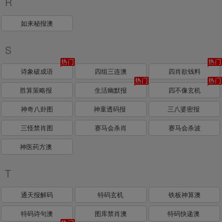
R
如来秘报澳
S
诗象破成语
四组三连澳
四肖欲钱料
胜算策略报
生活幽默报
四不像玄机
神奇八卦图
神童透码报
三八婆密报
三怪禁肖图
赛马会杀肖
赛马会杀波
神医药方澳
T
通天报解码
特码玄机
铁板神算澳
特码诗句澳
图库禁肖澳
特码快递澳