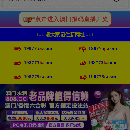
点击进入澳门报码直播开奖
↓↓↓ 请大家记住新网址 ↓↓↓
198775
a
.com
198775
g
.com
198775
b
.com
198775
k
.com
198775
c
.com
198775
t
.com