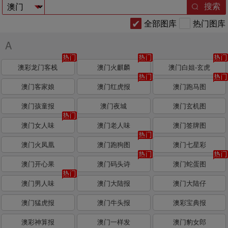
搜索
全部图库
热门图库
A
澳彩龙门客栈
澳门火麒麟
澳门白姐-玄虎
澳门客家娘
澳门红虎报
澳门跑马图
澳门孩童报
澳门夜城
澳门玄机图
澳门女人味
澳门老人味
澳门签牌图
澳门火凤凰
澳门跑狗图
澳门七星彩
澳门开心果
澳门码头诗
澳门蛇蛋图
澳门男人味
澳门大陆报
澳门大陆仔
澳门猛虎报
澳门牛头报
澳彩宝典报
澳彩神算报
澳门一样发
澳门豹女郎