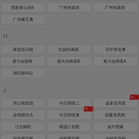
管家婆心水B
广州传真诗
广州传真猜
广东赌王澳
H
黄道吉日报
红姐内幕图
话中有意澳
黄大仙发财
黄大仙神圣B
黄大仙神圣A
胡巴抓码记
J
济公救民报
今日闲情二
金多宝传真
金钱报功夫
今日闲情澳
劲爆龙凤榜
江左梅郎
精选八肖图
金牛密爆
假老藏宝图
假新藏宝图
金钥匙导报