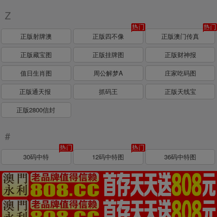
Z
正版射牌澳
正版四不像
正版澳门传真
正版藏宝图
正版挂牌图
正版财神报
值日生肖图
周公解梦A
庄家吃码图
正版通天报
抓码王
正版天线宝
正版2800信封
#
30码中特
12码中特图
36码中特图