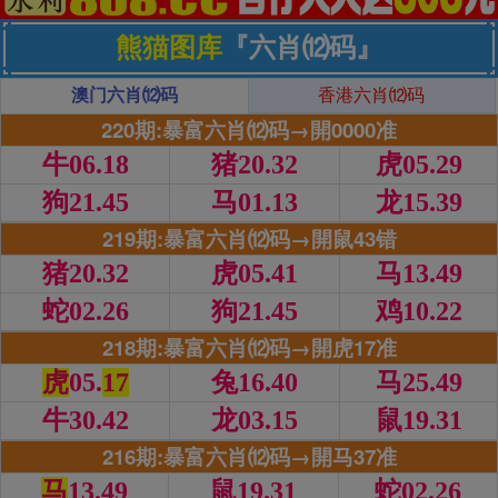
熊猫图库
『六肖⑿码』
澳门六肖⑿码
香港六肖⑿码
220期:暴富六肖⑿码→開0000准
牛06.18
猪20.32
虎05.29
狗21.45
马01.13
龙15.39
219期:暴富六肖⑿码→開鼠43错
猪20.32
虎05.41
马13.49
蛇02.26
狗21.45
鸡10.22
218期:暴富六肖⑿码→開虎17准
虎
05.
17
兔16.40
马25.49
牛30.42
龙03.15
鼠19.31
216期:暴富六肖⑿码→開马37准
马
13.49
鼠19.31
蛇02.26