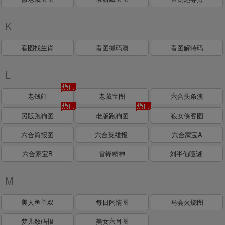
K
看图找生肖
看图抓码澳
看图解特码
L
老钱莊
老藏宝图
六合头条澳
另版跑狗图
老版跑狗图
狼女侠客图
六合简报图
六合英雄报
六合家宝A
六合家宝B
雷锋精神
刘半仙哑谜
M
美人鱼单双
每日闲情图
马会火烧图
梦儿数码报
美女六肖图