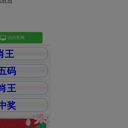
01.01
访问官网
肖王
五码
肖王
中奖