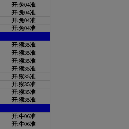
开:兔04准
开:兔04准
开:兔04准
开:兔04准
开:猴35准
开:猴35准
开:猴35准
开:猴35准
开:猴35准
开:猴35准
开:猴35准
开:猴35准
开:牛06准
开:牛06准