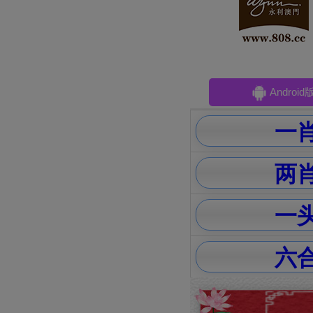
Android
一
两
一
六