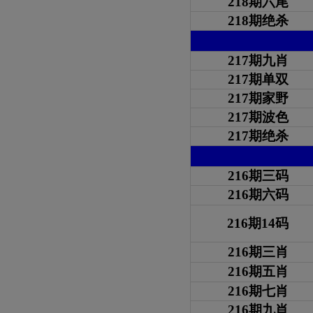
218期
六尾
218期绝杀
217期九肖
217期单双
217期家野
217期波色
217期绝杀
216期三码
216期六码
216期14码
216期三肖
216期五肖
216期七肖
216期九肖