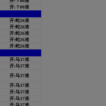
开:？00准
开:？00准
开:蛇26准
开:蛇26准
开:蛇26准
开:蛇26准
开:蛇26准
开:马37准
开:马37准
开:马37准
开:马37准
开:马37准
开:马37准
开:马37准