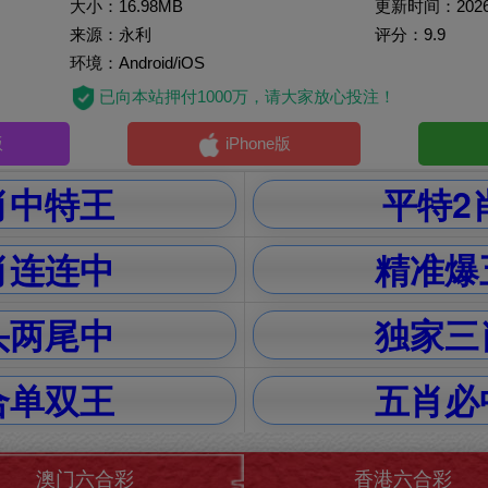
大小：16.98MB
更新时间：2026.
来源：永利
评分：9.9
环境：Android/iOS
已向本站押付1000万，请大家放心投注！
版
iPhone版
肖中特王
平特2
肖连连中
精准爆
头两尾中
独家三
合单双王
五肖必
澳门六合彩
香港六合彩