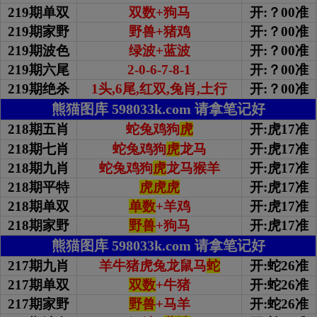
219期单双
双数+狗马
开:？00准
219期家野
野兽+猪鸡
开:？00准
219期波色
绿波+蓝波
开:？00准
219期
六尾
2-0-6-7-8-1
开:？00准
219期绝杀
1头,6尾,红双,兔肖,土行
开:？00准
熊猫图库 598033k.com 请拿笔记好
218期五肖
蛇兔鸡狗
虎
开:虎17准
218期七肖
蛇兔鸡狗
虎
龙马
开:虎17准
218期九肖
蛇兔鸡狗
虎
龙马猴羊
开:虎17准
218期平特
虎虎虎
开:虎17准
218期单双
单数
+羊鸡
开:虎17准
218期家野
野兽
+狗马
开:虎17准
熊猫图库 598033k.com 请拿笔记好
217期九肖
羊牛猪虎兔龙鼠马
蛇
开:蛇26准
217期单双
双数
+牛猪
开:蛇26准
217期家野
野兽
+马羊
开:蛇26准