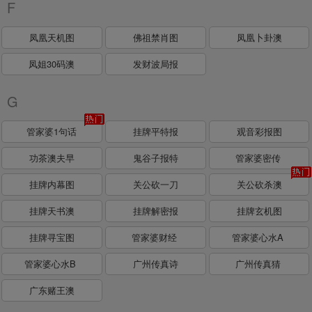
F
凤凰天机图
佛祖禁肖图
凤凰卜卦澳
凤姐30码澳
发财波局报
G
管家婆1句话
挂牌平特报
观音彩报图
功茶澳夫早
鬼谷子报特
管家婆密传
挂牌内幕图
关公砍一刀
关公砍杀澳
挂牌天书澳
挂牌解密报
挂牌玄机图
挂牌寻宝图
管家婆财经
管家婆心水A
管家婆心水B
广州传真诗
广州传真猜
广东赌王澳