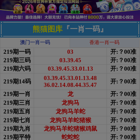
熊猫图库
『一肖一码』
澳门一肖一码
香港一肖一码
219期一码
03
开:？00准
219期三码
03.39.45
开:？00准
219期六码
03.39.45.33.01.13
开:？00准
03.39.45.33.01.13.48
219期14码
开:？00准
36.
02.14.08.44.35.47
219期一肖
龙
开:？00准
219期三肖
龙狗马
开:？00准
219期五肖
龙狗马羊蛇
开:？00准
219期七肖
龙狗马羊蛇猪猴
开:？00准
219期九肖
龙狗马羊蛇猪猴鸡鼠
开:？00准
219期平特
蛇蛇蛇
开:？00准