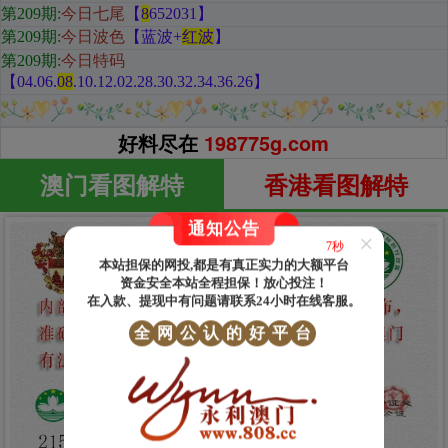
第209期:
今日七尾
【
8
652031
】
第209期:
今日波色
【蓝
波+
红波
】
第209期:
今日特码
【04.06.
08
.10.12.02.28.30.32.34.36.26
】
好料尽在
198775g.com
澳门看图解特
香港看图解特
通知公告
×
6秒
本站担保的网投,都是有真正实力的大额平台
资金安全本站全程担保！放心投注！
在入款、提现中有问题请联系24小时在线客服。
全
网
公
认
的
好
平
台