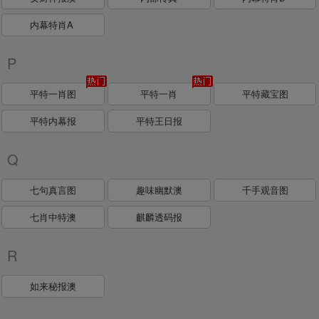
内幕特肖A
P
平特一肖图
平特一肖
平特藏宝图
平特内幕报
平特王日报
Q
七句真言图
趣味幽默澳
千手观音图
七肖中特澳
麒麟透码报
R
如来秘报澳