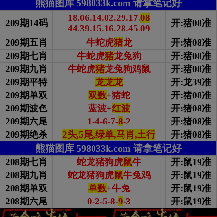
熊猫图库 598033k.com 请拿笔记好
18.06.14.02.29.17.
08
209期14码
开:猪08准
44.39.15.16.28.45.09
209期五肖
牛蛇虎
猪
龙
开:猪08准
209期七肖
牛蛇虎
猪
龙兔狗
开:猪08准
209期九肖
牛蛇虎
猪
龙兔狗鸡鼠
开:猪08准
209期平特
龙龙龙
开:龙39准
209期单双
双数
+猪蛇
开:猪08准
209期波色
蓝波+
红波
开:猪08准
209期
六尾
1-4-6-7-
8
-2
开:猪08准
209期绝杀
2头,5尾,绿单,马肖,土行
开:猪08准
熊猫图库 598033k.com 请拿笔记好
208期七肖
蛇龙猪狗虎
鼠
牛
开:鼠19准
208期九肖
蛇龙猪狗虎
鼠
牛兔鸡
开:鼠19准
208期单双
单数
+牛兔
开:鼠19准
208期
六尾
0-2-5-8-
9
-3
开:鼠19准