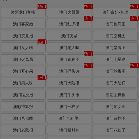
澳彩龙门客栈
澳门火麒麟
澳门白姐-玄虎
澳门客家娘
澳门红虎报
澳门跑马图
澳门孩童报
澳门夜城
澳门玄机图
澳门女人味
澳门老人味
澳门签牌图
澳门火凤凰
澳门跑狗图
澳门七星彩
澳门开心果
澳门码头诗
澳门蛇蛋图
澳门男人味
澳门大陆报
澳门大陆仔
澳门猛虎报
澳门牛头报
澳彩宝典报
澳彩神算报
澳门一样发
澳门豹女郎
澳门八仙图
澳门包租婆
澳门百蛇图
澳门老鼠报
澳门紫财神
澳门花仙子