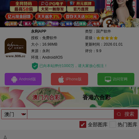
永利APP
类型：国产软件
授权：免费软件
星级：
大小：16.98MB
更新时间：2026.01.01
来源：永利
评分：9.9
环境：Android/iOS
已向本站押付1000万，请大家放心投注！
Android版
iPhone版
访问官网
澳门六合彩
香港六合彩
搜索
全部图库
热门图库
A