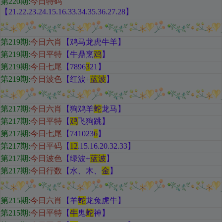
第220期:
今日特码
【21.22.23.24.15.16.33.34.35.36.27.28
】
第219期
:
今日六肖
【鸡马龙虎牛羊
】
第219期:
今日平特
【牛鼎烹
鸡
】
第219期:
今日七尾
【7896
3
21
】
第219期:
今日波色
【红
波+
蓝波
】
第217期
:
今日六肖
【狗鸡羊
蛇
龙马
】
第217期:
今日平特
【
鸡
飞狗跳
】
第217期:
今日七尾
【741023
6
】
第217期:
今日平码
【
12
.15.16.20.32.33
】
第217期:
今日波色
【绿
波+
蓝波
】
第217期:
今日行数
【水
、木、
金
】
第215期
:
今日六肖
【羊
蛇
龙兔虎牛
】
第215期:
今日平特
【
牛
鬼
蛇
神
】