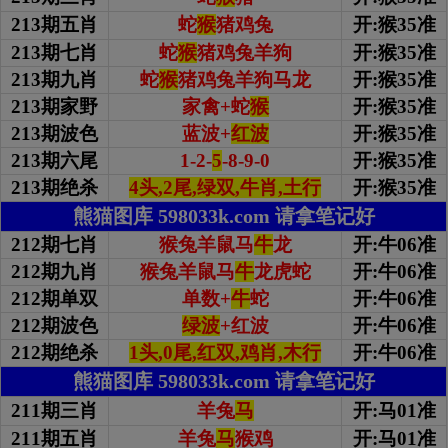
213期五肖
蛇
猴
猪鸡兔
开:猴35准
213期七肖
蛇
猴
猪鸡兔羊狗
开:猴35准
213期九肖
蛇
猴
猪鸡兔羊狗马龙
开:猴35准
213期家野
家禽+蛇
猴
开:猴35准
213期波色
蓝波+
红波
开:猴35准
213期
六尾
1-2-
5
-8-9-0
开:猴35准
213期绝杀
4头,2尾,绿双,牛肖,土行
开:猴35准
熊猫图库 598033k.com 请拿笔记好
212期七肖
猴兔羊鼠马
牛
龙
开:牛06准
212期九肖
猴兔羊鼠马
牛
龙虎蛇
开:牛06准
212期单双
单数+
牛
蛇
开:牛06准
212期波色
绿波
+红波
开:牛06准
212期绝杀
1头,0尾,红双,鸡肖,木行
开:牛06准
熊猫图库 598033k.com 请拿笔记好
211期三肖
羊兔
马
开:马01准
211期五肖
羊兔
马
猴鸡
开:马01准