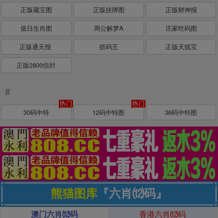
正版藏宝图
正版挂牌图
正版财神报
值日生肖图
周公解梦A
庄家吃码图
正版通天报
抓码王
正版天线宝
正版2800信封
#
30码中特
12码中特图
36码中特图
熊猫图库
『六肖⑿码』
澳门六肖⑿码
香港六肖⑿码