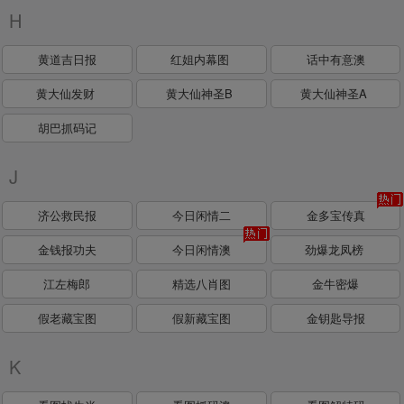
H
黄道吉日报
红姐内幕图
话中有意澳
黄大仙发财
黄大仙神圣B
黄大仙神圣A
胡巴抓码记
J
济公救民报
今日闲情二
金多宝传真
金钱报功夫
今日闲情澳
劲爆龙凤榜
江左梅郎
精选八肖图
金牛密爆
假老藏宝图
假新藏宝图
金钥匙导报
K