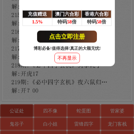
充值赠送
澳门六合彩
香港六合彩
1.5%
特码
58
倍
特码
58
倍
点击立即注册
博彩必备!值得选择!真正的大额无忧!
不再显示
公证处
四不像
蛇蛋图
管家婆
鬼谷子
白小姐
雷锋四字
龙门客栈