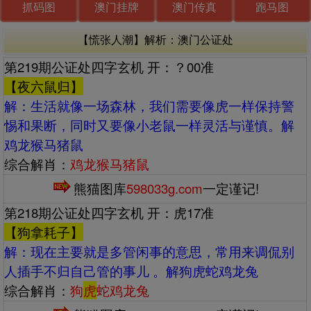
抓码图
澳门挂牌
澳门传真
跑马图
【慌张人潮】解析：澳门公证处
第219期公证处四字玄机 开：？00准
【夜六鼠归】
解：‌‌生活就像一场森林，我们需要像虎一样保持警
惕和果断，同时又要像小老鼠一样灵活与谨慎。‌‌解
鸡龙猴马猪鼠
综合解肖：
鸡龙猴马猪鼠
熊猫图库
598033g.com
一定谨记!
第218期公证处四字玄机 开：虎17准
【狗拿耗子】
解：‌‌现在主要就是‌多管闲事‌的意思，常用来调侃别
人插手不归自己管的事儿 。‌‌解狗虎蛇鸡龙兔
综合解肖：
狗
虎
蛇鸡龙兔