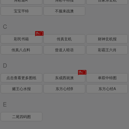
宝宝平特
不服来战澳
C
彩民书籍
传真玄机
财神玄机报
传真八点料
曾道人暗语
彩霸王六肖
D
点击查看更多图纸
东成西就澳
单双中特图
赌王心水报
东方心经B
东方心经A
E
二尾四码图