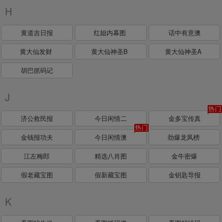
H
黄道吉日报
红姐内幕图
话中有意澳
黄大仙发财
黄大仙神圣B
黄大仙神圣A
胡巴抓码记
J
济公救民报
今日闲情二
金多宝传真
金钱报功夫
今日闲情澳
劲爆龙凤榜
江左梅郎
精选八肖图
金牛密爆
假老藏宝图
假新藏宝图
金钥匙导报
K