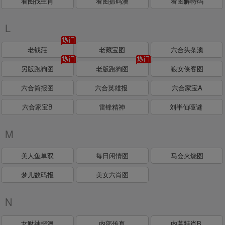
看图找生肖
看图抓码澳
看图解特码
L
老钱莊
老藏宝图
六合头条澳
另版跑狗图
老版跑狗图
狼女侠客图
六合简报图
六合英雄报
六合家宝A
六合家宝B
雷锋精神
刘半仙哑谜
M
美人鱼单双
每日闲情图
马会火烧图
梦儿数码报
美女六肖图
N
女财神报澳
内部传真
内幕特肖B