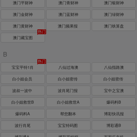
澳门平财神
澳门青财神
澳门银财神
澳门金财神
澳门蓝财神
澳门绿财神
澳门黄财神
澳门频果报
澳门铁算盘
澳门藏宝图
B
宝宝平特1肖
八仙过海澳
八仙指路澳
白小姐会员
白小姐密传
白小姐密传
波叔一波中
波肖尾门报
宝中之宝澳
白小姐救世B
白小姐救世A
爆码料B
爆码料A
帮您翻本
博彩快讯报
波行肖尾
宝宝特码图
博彩通B
博彩通A
博彩平特报
百家乐玄机