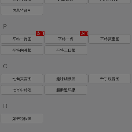
内幕特肖A
P
平特一肖图
平特一肖
平特藏宝图
平特内幕报
平特王日报
Q
七句真言图
趣味幽默澳
千手观音图
七肖中特澳
麒麟透码报
R
如来秘报澳