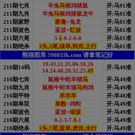
211期七肖
羊兔
马
猴鸡猪鼠
开:马01准
211期九肖
羊兔
马
猴鸡猪鼠龙牛
开:马01准
211期家野
家禽
+兔龙
开:马01准
211期波色
蓝波+
红波
开:马01准
211期
六尾
5-
1
-0-2-6-8
开:马01准
211期绝杀
3头,3尾,绿单,狗肖,土行
开:马01准
熊猫图库 598033k.com 请拿笔记好
19.43.11.35.06.18.26
210期14码
开:马49准
14.24.48.20.32.25.
49
210期七肖
鼠猴牛蛇羊猪
马
开:马49准
210期九肖
鼠猴牛蛇羊猪
马
狗鸡
开:马49准
210期平特
羊羊羊
开:羊48准
210期单双
单数
+鸡蛇
开:马49准
210期波色
蓝波+
绿波
开:马49准
210期
六尾
0-2-3-7-
9
-1
开:马49准
210期绝杀
1头,7尾,蓝单,虎肖,水行
开:马49准