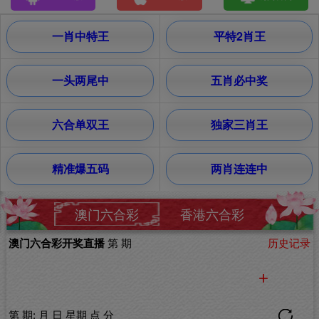
一肖中特王
平特2肖王
一头两尾中
五肖必中奖
六合单双王
独家三肖王
精准爆五码
两肖连连中
澳门六合彩
香港六合彩