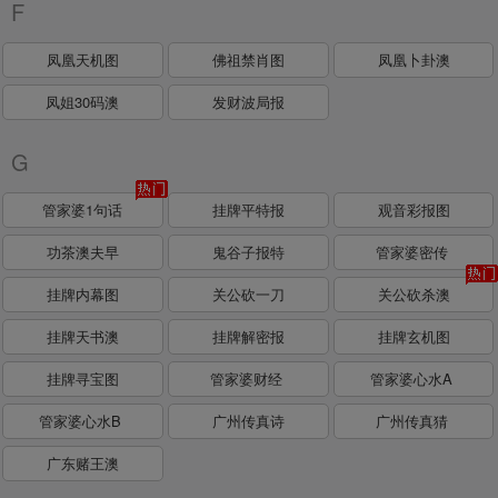
F
凤凰天机图
佛祖禁肖图
凤凰卜卦澳
凤姐30码澳
发财波局报
G
管家婆1句话
挂牌平特报
观音彩报图
功茶澳夫早
鬼谷子报特
管家婆密传
挂牌内幕图
关公砍一刀
关公砍杀澳
挂牌天书澳
挂牌解密报
挂牌玄机图
挂牌寻宝图
管家婆财经
管家婆心水A
管家婆心水B
广州传真诗
广州传真猜
广东赌王澳